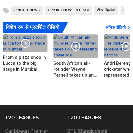
CRICKET NEWS
CRICKET NEWS IN HINDI
टी20 क्रिकेट
ताजा क
विशेष रुप से प्रदर्शित वीडियो
अधिक वीडियो
From a pizza shop in
Lucca to the big
South African all-
Andri Berenge
stage in Mumbai
rounder Wayne
cricketer who
Parnell takes up an
represented t
interesting challenge.
nations.
T20 LEAGUES
T20 LEAGUES
Caribbean Premier
BPL (Bangladesh)