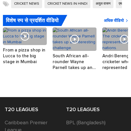
CRICKET NEWS
CRICKET NEWS IN HINDI
अतुल वासन
एमएसके प
विशेष रुप से प्रदर्शित वीडियो
अधिक वीडियो
From a pizza shop in
Lucca to the big
South African all-
Andri Berenge
stage in Mumbai
rounder Wayne
cricketer who
Parnell takes up an
represented t
interesting challenge.
nations.
T20 LEAGUES
T20 LEAGUES
Caribbean Premier
BPL (Bangladesh)
League