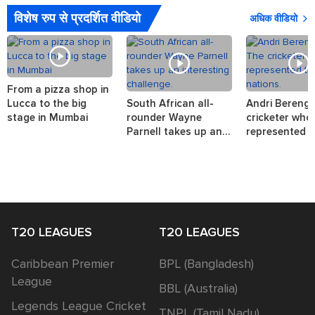
विशेष रुप से प्रदर्शित वीडियो
अधिक वीडियो
From a pizza shop in
Lucca to the big
South African all-
Andri Berenge
stage in Mumbai
rounder Wayne
cricketer who
Parnell takes up an
represented t
interesting challenge.
nations.
T20 LEAGUES
T20 LEAGUES
Caribbean Premier
BPL (Bangladesh)
League
BBL (Australia)
Legends League Cricket
TNPL (Tamil Nadu)