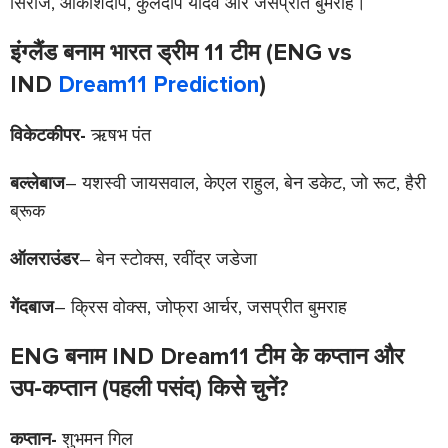
सिराज, आकाशदीप, कुलदीप यादव और जसप्रीत बुमराह।
इंग्लैंड बनाम भारत ड्रीम 11 टीम (ENG vs
IND
Dream11 Prediction
)
विकेटकीपर-
ऋषभ पंत
बल्लेबाज
– यशस्वी जायसवाल, केएल राहुल, बेन डकेट, जो रूट, हैरी
ब्रूक
ऑलराउंडर
– बेन स्टोक्स, रवींद्र जडेजा
गेंदबाज
– क्रिस वोक्स, जोफ्रा आर्चर, जसप्रीत बुमराह
ENG बनाम IND
Dream11 टीम के कप्तान और
उप-कप्तान (पहली पसंद) किसे चुनें?
कप्तान-
शुभमन गिल