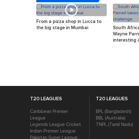
From a pizza shop in Lucca to
the big stage in Mumbai
South Afric
Wayne Parne
interesting 
T20 LEAGUES
T20 LEAGUES
Caribbean Premier
BPL (Bangladesh)
League
BBL (Australia)
Legends League Cricket
TNPL (Tamil Nadu)
Indian Premier League
Pakistan Super League