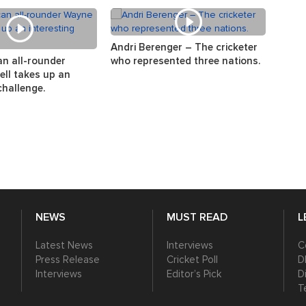
Andri Berenger – The cricketer
The s
an all-rounder
who represented three nations.
the w
ll takes up an
challenge.
NEWS
MUST READ
L
Latest News
Interviews
C
Press Release
Cricket Poll
D
Interviews
Editor’s Pick
D
T