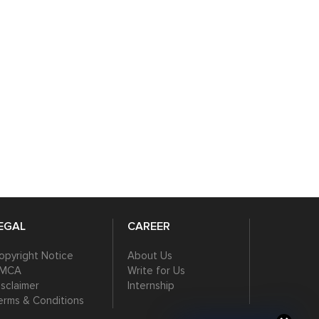
tory of Italy’s return to
India vs Namibia Match
orld cricket stage.
Prediction | T20 World Cup
2026
EGAL
CAREER
opyright Notice
About Us
MCA
Write for Us
isclaimer
Internship
erms & Conditions