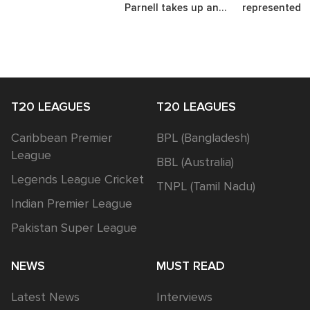
Parnell takes up an
represented t
interesting challenge.
nations.
T20 LEAGUES
T20 LEAGUES
Caribbean Premier
BPL (Bangladesh)
League
BBL (Australia)
Legends League Cricket
TNPL (Tamil Nadu)
Indian Premier League
Pakistan Super League
NEWS
MUST READ
Latest News
Interviews