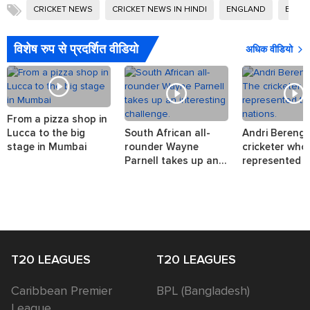
CRICKET NEWS
CRICKET NEWS IN HINDI
ENGLAND
ENGLA
विशेष रुप से प्रदर्शित वीडियो
अधिक वीडियो
From a pizza shop in
Lucca to the big
South African all-
Andri Berenge
stage in Mumbai
rounder Wayne
cricketer who
Parnell takes up an
represented t
interesting challenge.
nations.
T20 LEAGUES
T20 LEAGUES
Caribbean Premier
BPL (Bangladesh)
League