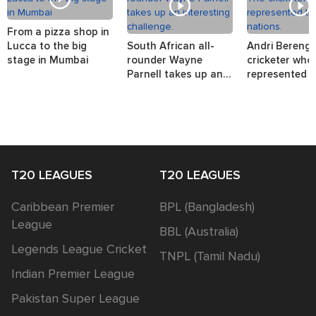
From a pizza shop in
Lucca to the big
South African all-
Andri Berenge
stage in Mumbai
rounder Wayne
cricketer who
Parnell takes up an
represented t
interesting challenge.
nations.
T20 LEAGUES
T20 LEAGUES
Caribbean Premier
BPL (Bangladesh)
League
BBL (Australia)
Legends League Cricket
TNPL (Tamil Nadu)
Indian Premier League
Pakistan Super League