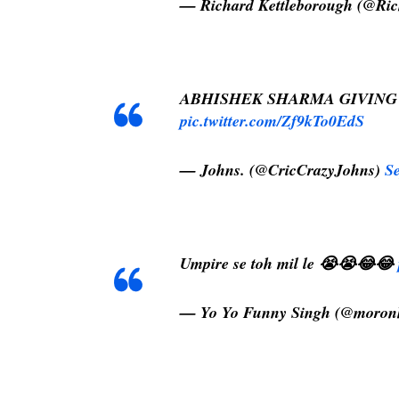
— Richard Kettleborough (@Ric
ABHISHEK SHARMA GIVING B
pic.twitter.com/Zf9kTo0EdS
— Johns. (@CricCrazyJohns)
S
Umpire se toh mil le 😭😭😂😂
— Yo Yo Funny Singh (@moro