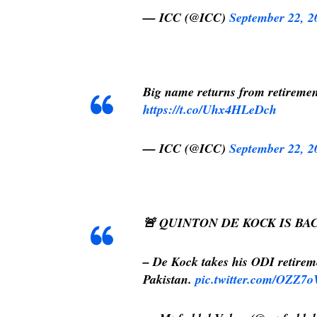
— ICC (@ICC)
September 22, 2
Big name returns from retirement
https://t.co/Uhx4HLeDch
— ICC (@ICC)
September 22, 2
🚨 QUINTON DE KOCK IS BAC
– De Kock takes his ODI retireme
Pakistan.
pic.twitter.com/OZZ7