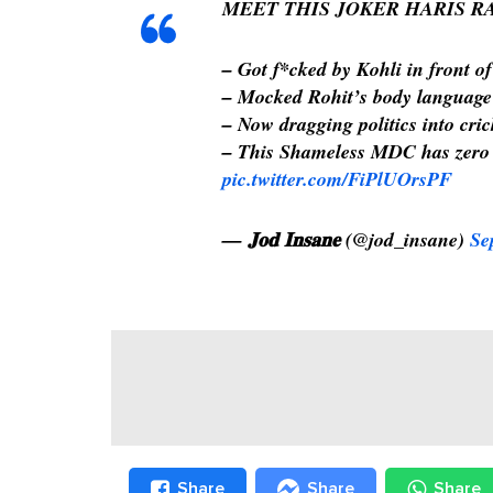
MEET THIS JOKER HARIS RA
– Got f*cked by Kohli in front of
– Mocked Rohit’s body language g
– Now dragging politics into cric
– This Shameless MDC has zero s
pic.twitter.com/FiPlUOrsPF
— 𝐉𝐨𝐝 𝐈𝐧𝐬𝐚𝐧𝐞 (@jod_insane)
Se
Share
Share
Share