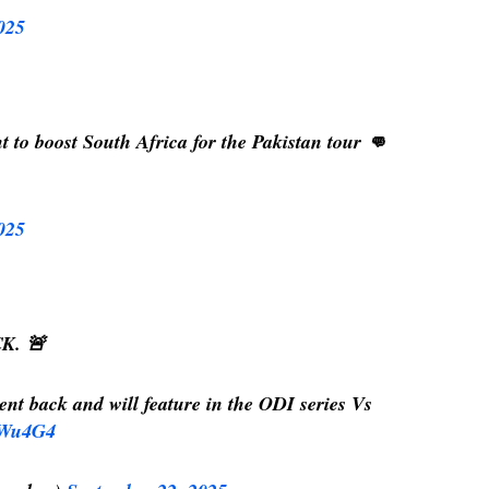
025
 to boost South Africa for the Pakistan tour 👊
025
K. 🚨
nt back and will feature in the ODI series Vs
oWu4G4