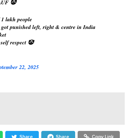
UF 🤡
 1 lakh people
ot punished left, right & centre in India
ket
elf respect 🤡
ptember 22, 2025
Share
Share
Copy Link