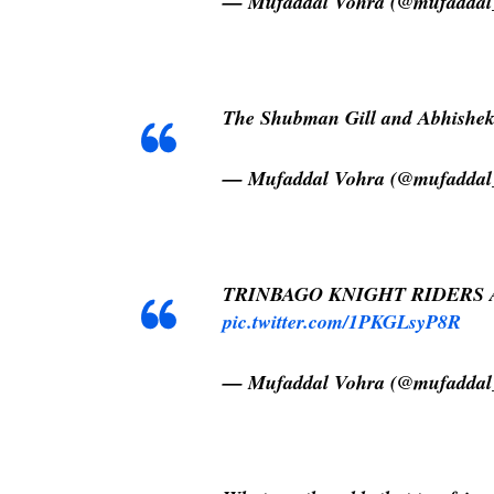
— Mufaddal Vohra (@mufaddal
The Shubman Gill and Abhishe
— Mufaddal Vohra (@mufaddal
TRINBAGO KNIGHT RIDERS A
pic.twitter.com/1PKGLsyP8R
— Mufaddal Vohra (@mufaddal