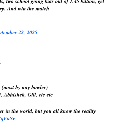
s, two school going kids out of 1.45 billion, get
try. And win the match
ptember 22, 2025
:
 (most by any bowler)
 Abhishek, Gill, etc etc
er in the world, but you all know the reality
9NqFuSv