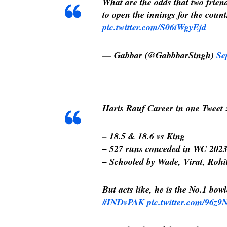
What are the odds that two friend
to open the innings for the coun
pic.twitter.com/S06iWgyEjd
— Gabbar (@GabbbarSingh)
Se
Haris Rauf Career in one Tweet 
– 18.5 & 18.6 vs King
– 527 runs conceded in WC 2023
– Schooled by Wade, Virat, Rohit,
But acts like, he is the No.1 bowl
#INDvPAK
pic.twitter.com/96z