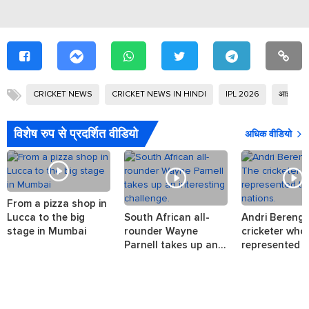
CRICKET NEWS
CRICKET NEWS IN HINDI
IPL 2026
आईपीएल
विशेष रुप से प्रदर्शित वीडियो
अधिक वीडियो
From a pizza shop in
Lucca to the big
South African all-
Andri Berenge
stage in Mumbai
rounder Wayne
cricketer who
Parnell takes up an
represented t
interesting challenge.
nations.