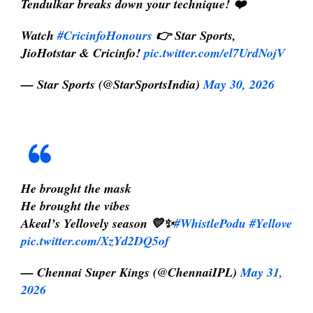
Tendulkar breaks down your technique! ❤️
Watch
#CricinfoHonours
👉 Star Sports,
JioHotstar & Cricinfo!
pic.twitter.com/el7UrdNojV
— Star Sports (@StarSportsIndia)
May 30, 2026
He brought the mask
He brought the vibes
Akeal’s Yellovely season 💛✨
#WhistlePodu
#Yellove
pic.twitter.com/XzYd2DQ5of
— Chennai Super Kings (@ChennaiIPL)
May 31,
2026