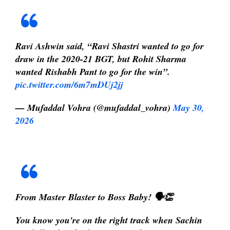
Ravi Ashwin said, “Ravi Shastri wanted to go for
draw in the 2020-21 BGT, but Rohit Sharma
wanted Rishabh Pant to go for the win”.
pic.twitter.com/6m7mDUj2jj
— Mufaddal Vohra (@mufaddal_vohra)
May 30,
2026
From Master Blaster to Boss Baby! 🗣️👏
You know you're on the right track when Sachin