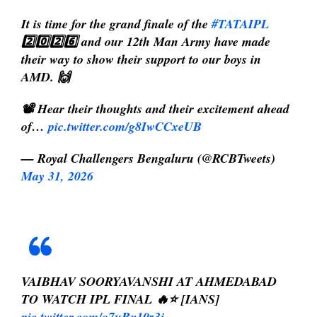
It is time for the grand finale of the
#TATAIPL
2️⃣0️⃣2️⃣6️⃣ and our 12th Man Army have made
their way to show their support to our boys in
AMD. 🙌
📽️ Hear their thoughts and their excitement ahead
of…
pic.twitter.com/g8IwCCxeUB
— Royal Challengers Bengaluru (@RCBTweets)
May 31, 2026
VAIBHAV SOORYAVANSHI AT AHMEDABAD
TO WATCH IPL FINAL 🔥⭐ [IANS]
pic.twitter.com/o7uRx10z3j