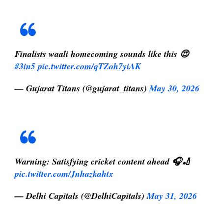
Finalists waali homecoming sounds like this 😍
#3in5
pic.twitter.com/qTZoh7yiAK
— Gujarat Titans (@gujarat_titans)
May 30, 2026
Warning: Satisfying cricket content ahead 🎧🏏
pic.twitter.com/Jnhazkahtx
— Delhi Capitals (@DelhiCapitals)
May 31, 2026