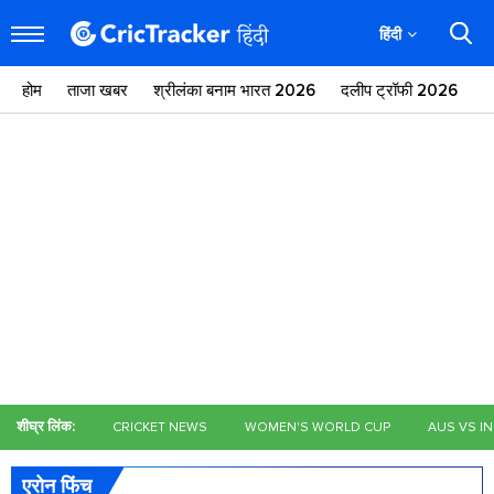
हिंदी
होम
ताजा खबर
श्रीलंका बनाम भारत 2026
दलीप ट्रॉफी 2026
ज
शीघ्र लिंक:
CRICKET NEWS
WOMEN'S WORLD CUP
AUS VS I
एरोन फिंच