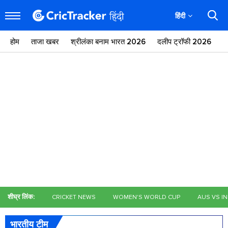
हिंदी
होम
ताजा खबर
श्रीलंका बनाम भारत 2026
दलीप ट्रॉफी 2026
ज
शीघ्र लिंक:
CRICKET NEWS
WOMEN'S WORLD CUP
AUS VS I
भारतीय टीम