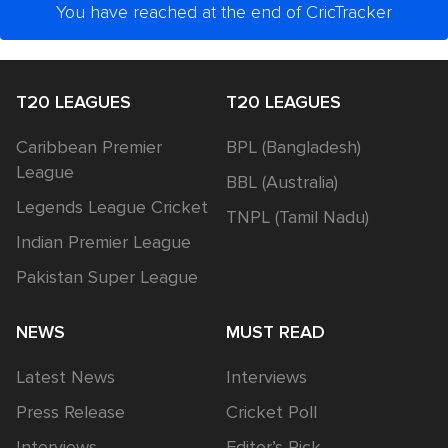
You have reached at the end of CricTracker
T20 LEAGUES
T20 LEAGUES
Caribbean Premier
BPL (Bangladesh)
League
BBL (Australia)
Legends League Cricket
TNPL (Tamil Nadu)
Indian Premier League
Pakistan Super League
NEWS
MUST READ
Latest News
Interviews
Press Release
Cricket Poll
Interviews
Editor’s Pick