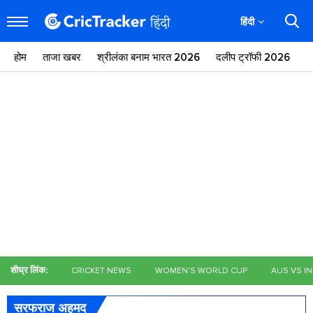
हिंदी
होम
ताजा खबर
श्रीलंका बनाम भारत 2026
दलीप ट्रॉफी 2026
ज
शीघ्र लिंक:
CRICKET NEWS
WOMEN'S WORLD CUP
AUS VS I
सरफराज अहमद