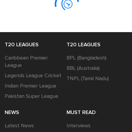
T20 LEAGUES
T20 LEAGUES
Caribbean Premier
BPL (Bangladesh)
League
BBL (Australia)
Legends League Cricket
TNPL (Tamil Nadu)
Indian Premier League
Pakistan Super League
NEWS
MUST READ
Latest News
Interviews