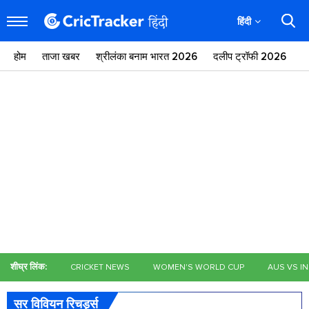
हिंदी
होम
ताजा खबर
श्रीलंका बनाम भारत 2026
दलीप ट्रॉफी 2026
ज
शीघ्र लिंक:
CRICKET NEWS
WOMEN'S WORLD CUP
AUS VS I
सर विवियन रिचर्ड्स