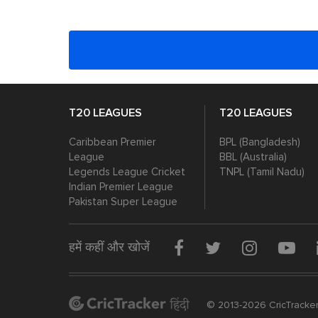
T20 LEAGUES
T20 LEAGUES
Caribbean Premier
BPL (Bangladesh)
League
BBL (Australia)
Legends League Cricket
TNPL (Tamil Nadu)
Indian Premier League
Pakistan Super League
हमें कहीं और खोजें
© 2013-2026 CricTracker P