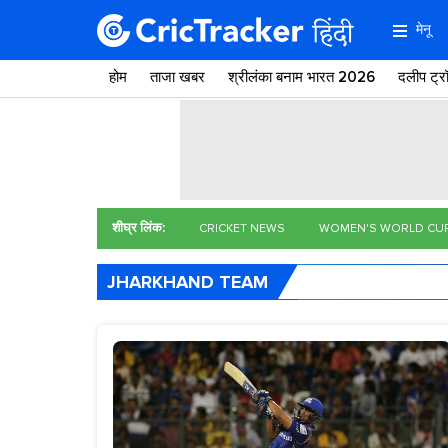
मेनू
होम
ताजा खबर
श्रीलंका बनाम भारत 2026
दलीप ट्
शीघ्र लिंक:
CRICKET NEWS
WOMEN'S WORLD CU
JHARKHAND TEAM