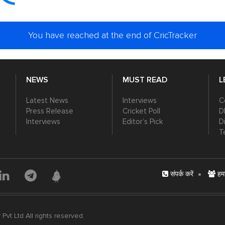
You have reached at the end of CricTracker
NEWS
MUST READ
L
Latest News
Interviews
C
Press Release
Cricket Poll
D
Interviews
Editor’s Pick
D
T
संपर्क करें
हमार
vt Ltd All rights reserved.