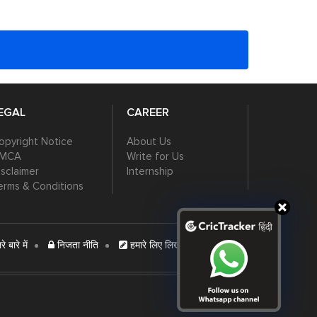
EGAL
CAREER
opyright Notice
About Us
MCA
Write for Us
isclaimer
Internship
erms & Conditions
े बारे में
निजता नीति
हमारे लिए लिखें
विज्ञापन दें