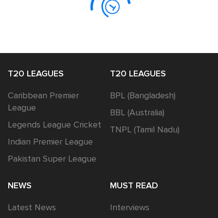
T20 LEAGUES
T20 LEAGUES
Caribbean Premier
BPL (Bangladesh)
League
BBL (Australia)
Legends League Cricket
TNPL (Tamil Nadu)
Indian Premier League
Pakistan Super League
NEWS
MUST READ
Latest News
Interviews