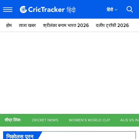
हिंदी
होम
ताजा खबर
श्रीलंका बनाम भारत 2026
दलीप ट्रॉफी 2026
ज
शीघ्र लिंक:
CRICKET NEWS
WOMEN'S WORLD CUP
AUS VS I
निकोलस पूरन