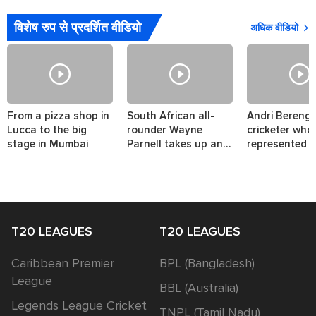
विशेष रुप से प्रदर्शित वीडियो
अधिक वीडियो
From a pizza shop in
South African all-
Andri Berenge
Lucca to the big
rounder Wayne
cricketer who
stage in Mumbai
Parnell takes up an
represented t
interesting challenge.
nations.
T20 LEAGUES
T20 LEAGUES
Caribbean Premier
BPL (Bangladesh)
League
BBL (Australia)
Legends League Cricket
TNPL (Tamil Nadu)