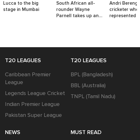
Lucca to the big
South African all-
Andri Berenge
stage in Mumbai
rounder Wayne
cricketer who
Parnell takes up an
represented t
interesting challenge.
nations.
T20 LEAGUES
T20 LEAGUES
Caribbean Premier
BPL (Bangladesh)
League
BBL (Australia)
Legends League Cricket
TNPL (Tamil Nadu)
Indian Premier League
Pakistan Super League
NEWS
MUST READ