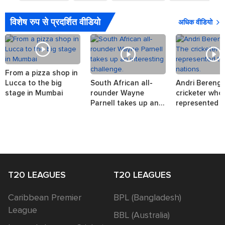
विशेष रुप से प्रदर्शित वीडियो
अधिक वीडियो
From a pizza shop in
Lucca to the big
South African all-
Andri Berenge
stage in Mumbai
rounder Wayne
cricketer who
Parnell takes up an
represented t
interesting challenge.
nations.
T20 LEAGUES
T20 LEAGUES
Caribbean Premier
BPL (Bangladesh)
League
BBL (Australia)