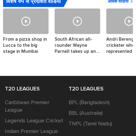
विशेष रुप से प्रदर्शित वीडियो
अधिक वीडियो
From a pizza shop in
South African all-
Andri Berenge
Lucca to the big
rounder Wayne
cricketer who
stage in Mumbai
Parnell takes up an
represented t
interesting challenge.
nations.
T20 LEAGUES
T20 LEAGUES
Caribbean Premier
BPL (Bangladesh)
League
BBL (Australia)
Legends League Cricket
TNPL (Tamil Nadu)
Indian Premier League