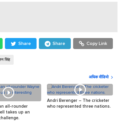
Share
Share
Copy Link
न सिंह
अधिक वीडियो
Andri Berenger – The cricketer
The s
an all-rounder
who represented three nations.
the w
ll takes up an
challenge.