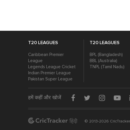
T20 LEAGUES
T20 LEAGUES
Caribbean Premier
BPL (Bangladesh)
League
BBL (Australia)
Legends League Cricket
TNPL (Tamil Nadu)
Indian Premier League
Pakistan Super League
हमें कहीं और खोजें
© 2013-2026 CricTracker P