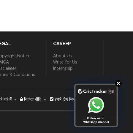
EGAL
CAREER
opyright Notice
About Us
MCA
Write for Us
isclaimer
Internship
erms & Conditions
े बारे में
निजता नीति
हमारे लिए लिखें
विज्ञापन दें