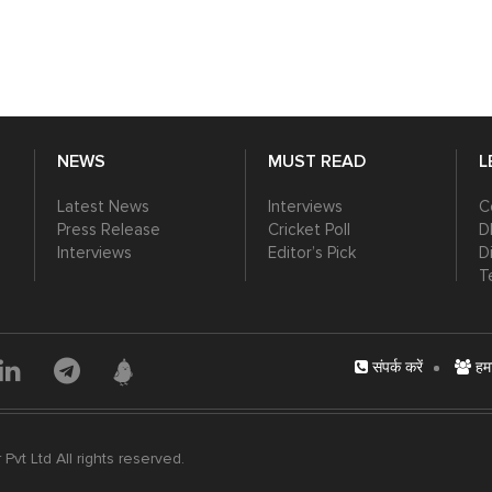
NEWS
MUST READ
L
Latest News
Interviews
C
Press Release
Cricket Poll
D
Interviews
Editor’s Pick
D
T
संपर्क करें
हमार
vt Ltd All rights reserved.