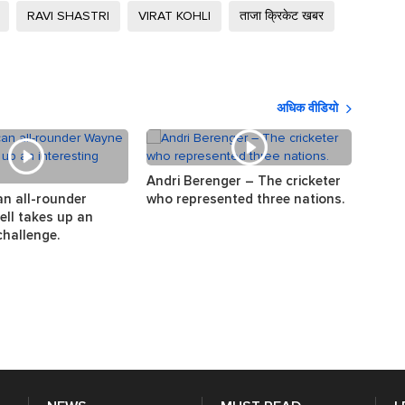
RAVI SHASTRI
VIRAT KOHLI
ताजा क्रिकेट खबर
अधिक वीडियो
Andri Berenger – The cricketer
The s
an all-rounder
who represented three nations.
the w
ll takes up an
challenge.