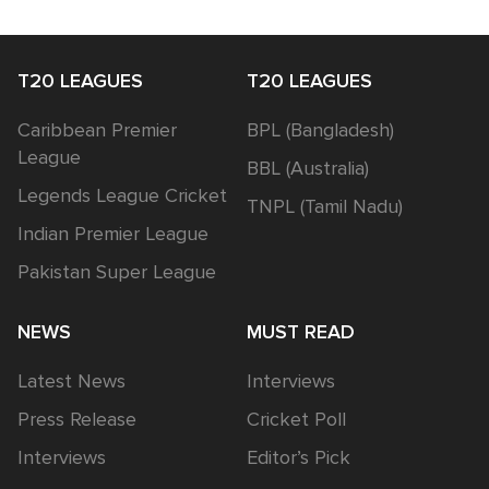
T20 LEAGUES
T20 LEAGUES
Caribbean Premier
BPL (Bangladesh)
League
BBL (Australia)
Legends League Cricket
TNPL (Tamil Nadu)
Indian Premier League
Pakistan Super League
NEWS
MUST READ
Latest News
Interviews
Press Release
Cricket Poll
Interviews
Editor’s Pick