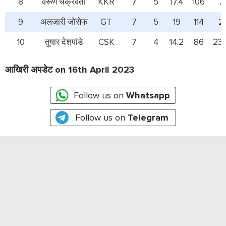
8
वरूण चक्रवर्ती
KKR
7
5
17.4
106
2
9
अलजारी जोसेफ
GT
7
5
19
114
2
10
तुषार देशपांडे
CSK
7
4
14.2
86
23.
आखिरी अपडेट on 16th April 2023
Follow us on
Whatsapp
Follow us on
Telegram