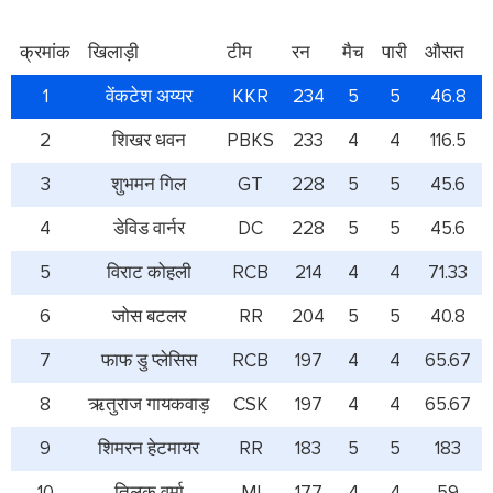
क्रमांक
खिलाड़ी
टीम
रन
मैच
पारी
औसत
1
वेंकटेश अय्यर
KKR
234
5
5
46.8
2
शिखर धवन
PBKS
233
4
4
116.5
3
शुभमन गिल
GT
228
5
5
45.6
4
डेविड वार्नर
DC
228
5
5
45.6
5
विराट कोहली
RCB
214
4
4
71.33
6
जोस बटलर
RR
204
5
5
40.8
7
फाफ डु प्लेसिस
RCB
197
4
4
65.67
8
ऋतुराज गायकवाड़
CSK
197
4
4
65.67
9
शिमरन हेटमायर
RR
183
5
5
183
10
तिलक वर्मा
MI
177
4
4
59