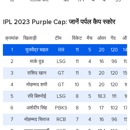
IPL 2023 Purple Cap: जानें पर्पल कैप स्कोर
क्रमांक
खिलाड़ी
टीम
विकेट
मैच
ओवर
गेंद
औस
1
युजवेंद्र चहल
RR
11
5
20
120
14.
2
मार्क वुड
LSG
11
4
16
96
11.
3
राशिद खान
GT
11
5
20
120
15.
4
मोहम्मद शमी
GT
10
5
20
120
16
5
रवि बिश्नोई
LSG
8
5
18.3
111
16
6
अर्शदीप सिंह
PBKS
8
5
17
102
17.
7
मोहम्मद सिराज
RCB
7
4
16
96
15.