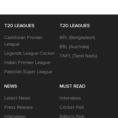
T20 LEAGUES
T20 LEAGUES
Caribbean Premier
BPL (Bangladesh)
League
BBL (Australia)
Legends League Cricket
TNPL (Tamil Nadu)
Indian Premier League
Pakistan Super League
NEWS
MUST READ
Latest News
Interviews
Press Release
Cricket Poll
Interviews
Editor’s Pick