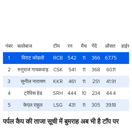
नंबर
बल्लेबाज
टीम
रन
मैच
गेंदें
औसत
हाईस्
1
विराट कोहली
RCB
542
11
366
67.75
1
2
रुतुराज गायकवाड़
CSK
541
11
368
60.11
1
3
सुनील नारायण
KKR
461
11
251
41.91
1
4
ट्रैविस हेड
SRH
444
10
234
44.4
1
5
केएल राहुल
LSG
431
11
305
39.18
पर्पल कैप की ताजा सूची में बुमराह अब भी है टॉप पर