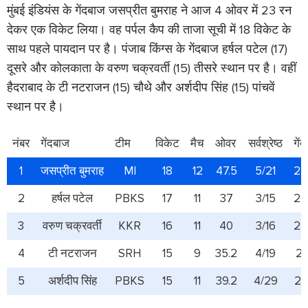
मुंबई इंडियंस के गेंदबाज जसप्रीत बुमराह ने आज 4 ओवर में 23 रन
देकर एक विकेट लिया। वह पर्पल कैप की ताजा सूची में 18 विकेट के
साथ पहले पायदान पर है। पंजाब किंग्स के गेंदबाज हर्षल पटेल (17)
दूसरे और कोलकाता के वरुण चक्रवर्ती (15) तीसरे स्थान पर है। वहीं
हैदराबाद के टी नटराजन (15) चौथे और अर्शदीप सिंह (15) पांचवें
स्थान पर है।
नंबर
गेंदबाज
टीम
विकेट
मैच
ओवर
सर्वश्रेष्ठ
गेंदें
1
जसप्रीत बुमराह
MI
18
12
47.5
5/21
28
2
हर्षल पटेल
PBKS
17
11
37
3/15
22
3
वरुण चक्रवर्ती
KKR
16
11
40
3/16
24
4
टी नटराजन
SRH
15
9
35.2
4/19
21
5
अर्शदीप सिंह
PBKS
15
11
39.2
4/29
23