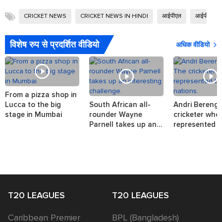
CRICKET NEWS
CRICKET NEWS IN HINDI
आईपीएल
आईपीएल 2
विशेष रुप से प्रदर्शित वीडियो
अधिक वीडियो
From a pizza shop in
Lucca to the big
South African all-
Andri Berenge
stage in Mumbai
rounder Wayne
cricketer who
Parnell takes up an
represented t
interesting challenge.
nations.
T20 LEAGUES
T20 LEAGUES
Caribbean Premier
BPL (Bangladesh)