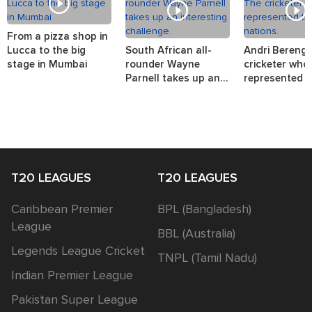
From a pizza shop in
Lucca to the big
South African all-
Andri Berenge
stage in Mumbai
rounder Wayne
cricketer who
Parnell takes up an
represented t
interesting challenge.
nations.
T20 LEAGUES
T20 LEAGUES
Caribbean Premier
BPL (Bangladesh)
League
BBL (Australia)
Legends League Cricket
TNPL (Tamil Nadu)
Indian Premier League
Pakistan Super League