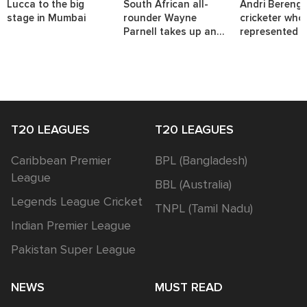
Lucca to the big
South African all-
Andri Berenge
stage in Mumbai
rounder Wayne
cricketer who
Parnell takes up an
represented t
interesting challenge.
nations.
T20 LEAGUES
T20 LEAGUES
Caribbean Premier
BPL (Bangladesh)
League
BBL (Australia)
Legends League Cricket
TNPL (Tamil Nadu)
Indian Premier League
Pakistan Super League
NEWS
MUST READ