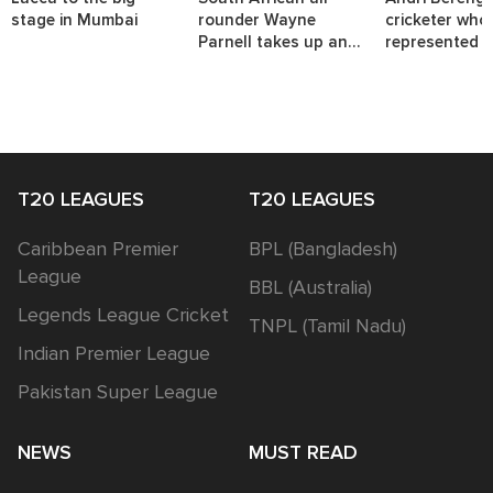
stage in Mumbai
rounder Wayne
cricketer who
Parnell takes up an
represented t
interesting challenge.
nations.
T20 LEAGUES
T20 LEAGUES
Caribbean Premier
BPL (Bangladesh)
League
BBL (Australia)
Legends League Cricket
TNPL (Tamil Nadu)
Indian Premier League
Pakistan Super League
NEWS
MUST READ