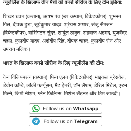
न्यूजीलैंड के खिलाफ तीन मैचों की वनडे सीरीज के लिए टीम इंडिया:
शिखर धवन (कप्तान), ऋषभ पंत (उप-कप्तान, विकेटकीपर), शुभमन
गिल, दीपक हुडा, सूर्यकुमार यादव, श्रेयस अय्यर, संजू सैमसन
(विकेटकीपर), वाशिंगटन सुंदर, शार्दुल ठाकुर, शहबाज अहमद, युजवेंद्र
चहल, कुलदीप यादव, अर्शदीप सिंह, दीपक चाहर, कुलदीप सेन और
उमरान मलिक।
भारत के खिलाफ वनडे सीरीज के लिए न्यूजीलैंड की टीम:
केन विलियमसन (कप्तान), फिन एलन (विकेटकीपर), माइकल ब्रेसवेल,
डेवोन कॉन्वे, लॉकी फर्ग्यूसन, मैट हेनरी, टॉम लैथम, डेरिल मिचेल, एडम
मिल्ने, जिमी नीशम, ग्लेन फिलिप्स, मिशेल सेंटनर और टिम साउदी।
Follow us on
Whatsapp
Follow us on
Telegram