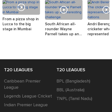
From a pizza shop in
Lucca to the big
South African all-
Andri Berenge
stage in Mumbai
rounder Wayne
cricketer who
Parnell takes up an
represented t
interesting challenge.
nations.
T20 LEAGUES
T20 LEAGUES
Caribbean Premier
BPL (Bangladesh)
League
BBL (Australia)
Legends League Cricket
TNPL (Tamil Nadu)
Indian Premier League