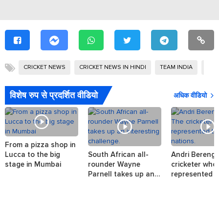
CRICKET NEWS
CRICKET NEWS IN HINDI
TEAM INDIA
भारती
विशेष रुप से प्रदर्शित वीडियो
अधिक वीडियो
From a pizza shop in
Lucca to the big
South African all-
Andri Berenge
stage in Mumbai
rounder Wayne
cricketer who
Parnell takes up an
represented t
interesting challenge.
nations.