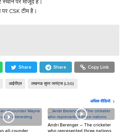
े स्थान पर मौजूद है।
न पर CSK टीम है।
Share
Share
Copy Link
आईपीएल
लखनऊ सुपर जायंट्स (LSG)
अधिक वीडियो
Andri Berenger – The cricketer
The s
an all-rounder
who represented three nations.
the w