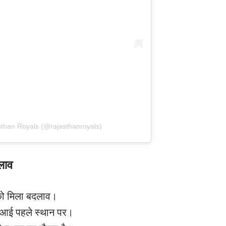
sthan Royals (@rajasthanroyals)
लाव
को मिला बदलाव।
म आई पहले स्थान पर।