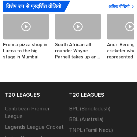
विशेष रुप से प्रदर्शित वीडियो
अधिक वीडियो
From a pizza shop in
South African all-
Andri Berenge
Lucca to the big
rounder Wayne
cricketer who
stage in Mumbai
Parnell takes up an
represented t
interesting challenge.
nations.
T20 LEAGUES
T20 LEAGUES
Caribbean Premier
BPL (Bangladesh)
League
BBL (Australia)
Legends League Cricket
TNPL (Tamil Nadu)