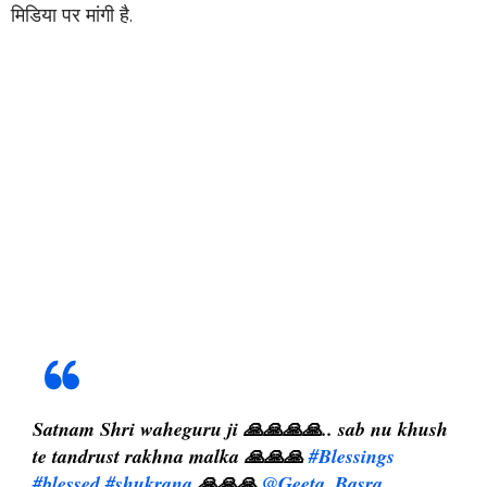
मिडिया पर मांगी है.
Satnam Shri waheguru ji 🙏🙏🙏🙏.. sab nu khush
te tandrust rakhna malka 🙏🙏🙏
#Blessings
#blessed
#shukrana
🙏🙏🙏
@Geeta_Basra