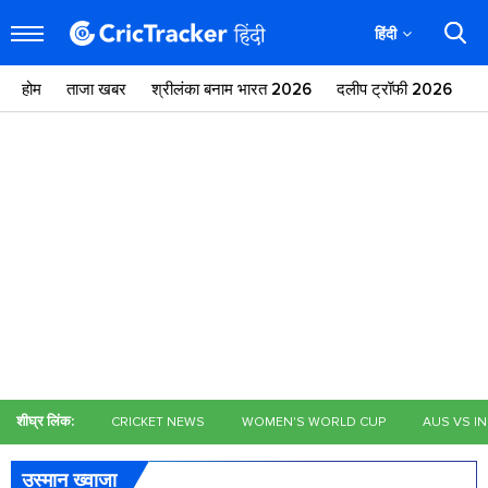
हिंदी
होम
ताजा खबर
श्रीलंका बनाम भारत 2026
दलीप ट्रॉफी 2026
ज
शीघ्र लिंक:
CRICKET NEWS
WOMEN'S WORLD CUP
AUS VS I
उस्मान ख्वाजा