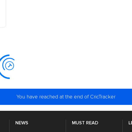
You have reached at the end of CricTracker
NEWS
MUST READ
L