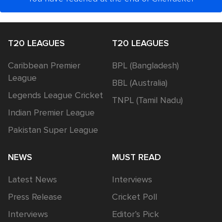
T20 LEAGUES
T20 LEAGUES
Caribbean Premier
BPL (Bangladesh)
League
BBL (Australia)
Legends League Cricket
TNPL (Tamil Nadu)
Indian Premier League
Pakistan Super League
NEWS
MUST READ
Latest News
Interviews
Press Release
Cricket Poll
Interviews
Editor’s Pick