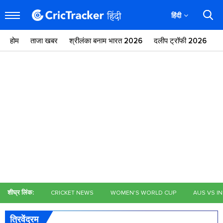
हिंदी
होम
ताजा खबर
श्रीलंका बनाम भारत 2026
दलीप ट्रॉफी 2026
ज
शीघ्र लिंक:
CRICKET NEWS
WOMEN'S WORLD CUP
AUS VS I
त्रिवेंद्रम