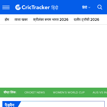
हिंदी
होम
ताजा खबर
श्रीलंका बनाम भारत 2026
दलीप ट्रॉफी 2026
ज
शीघ्र लिंक:
CRICKET NEWS
WOMEN'S WORLD CUP
AUS VS I
पैडमैन