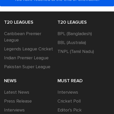
T20 LEAGUES
T20 LEAGUES
Caribbean Premier
BPL (Bangladesh)
League
BBL (Australia)
Legends League Cricket
TNPL (Tamil Nadu)
Indian Premier League
Pakistan Super League
NEWS
MUST READ
Latest News
Interviews
Press Release
Cricket Poll
Interviews
Editor’s Pick