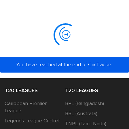
You have reached at the end of CricTracker
T20 LEAGUES
T20 LEAGUES
Caribbean Premier
BPL (Bangladesh)
League
BBL (Australia)
Legends League Cricket
TNPL (Tamil Nadu)