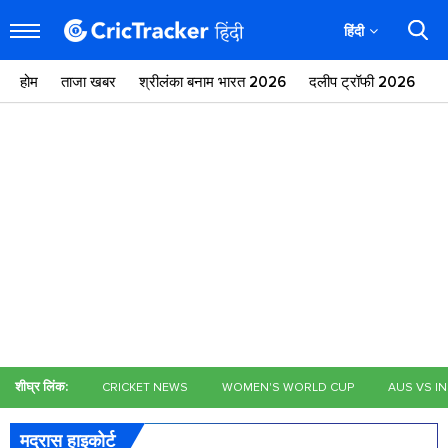
हिंदी
होम
ताजा खबर
श्रीलंका बनाम भारत 2026
दलीप ट्रॉफी 2026
ज
शीघ्र लिंक:
CRICKET NEWS
WOMEN'S WORLD CUP
AUS VS I
मद्रास हाइकोर्ट