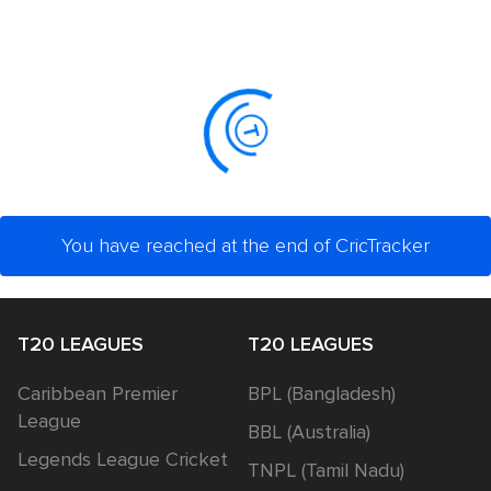
You have reached at the end of CricTracker
T20 LEAGUES
T20 LEAGUES
Caribbean Premier
BPL (Bangladesh)
League
BBL (Australia)
Legends League Cricket
TNPL (Tamil Nadu)