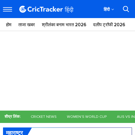
हिंदी
होम
ताजा खबर
श्रीलंका बनाम भारत 2026
दलीप ट्रॉफी 2026
ज
शीघ्र लिंक:
CRICKET NEWS
WOMEN'S WORLD CUP
AUS VS I
महाराष्ट्र