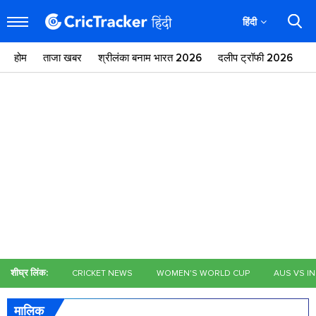
हिंदी
होम
ताजा खबर
श्रीलंका बनाम भारत 2026
दलीप ट्रॉफी 2026
ज
शीघ्र लिंक:
CRICKET NEWS
WOMEN'S WORLD CUP
AUS VS I
मालिक