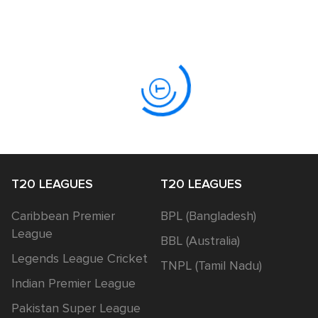
T20 LEAGUES
T20 LEAGUES
Caribbean Premier
BPL (Bangladesh)
League
BBL (Australia)
Legends League Cricket
TNPL (Tamil Nadu)
Indian Premier League
Pakistan Super League