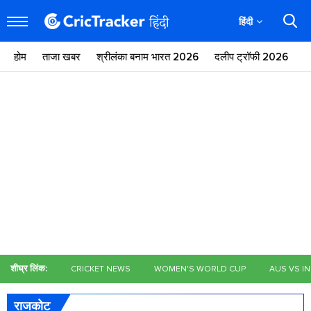
हिंदी
होम
ताजा खबर
श्रीलंका बनाम भारत 2026
दलीप ट्रॉफी 2026
ज
शीघ्र लिंक:
CRICKET NEWS
WOMEN'S WORLD CUP
AUS VS I
राजकोट