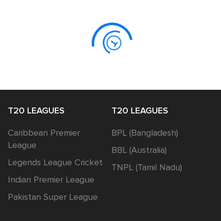
T20 LEAGUES
T20 LEAGUES
Caribbean Premier
BPL (Bangladesh)
League
BBL (Australia)
Legends League Cricket
TNPL (Tamil Nadu)
Indian Premier League
Pakistan Super League