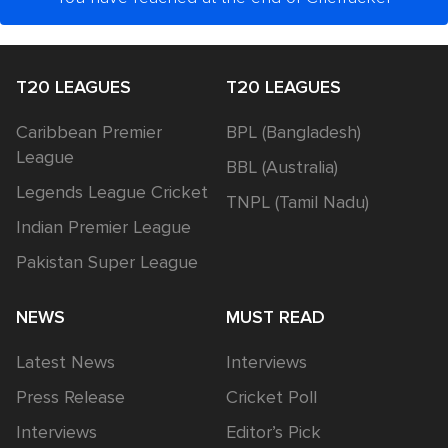
T20 LEAGUES
T20 LEAGUES
Caribbean Premier
BPL (Bangladesh)
League
BBL (Australia)
Legends League Cricket
TNPL (Tamil Nadu)
Indian Premier League
Pakistan Super League
NEWS
MUST READ
Latest News
Interviews
Press Release
Cricket Poll
Interviews
Editor’s Pick