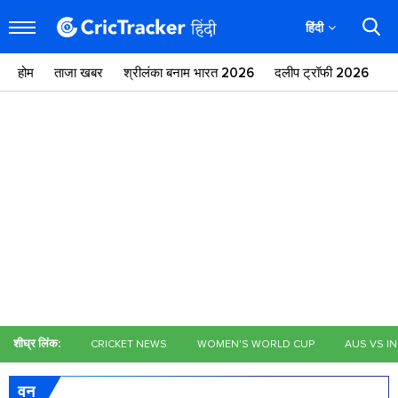
हिंदी
होम
ताजा खबर
श्रीलंका बनाम भारत 2026
दलीप ट्रॉफी 2026
ज
शीघ्र लिंक:
CRICKET NEWS
WOMEN'S WORLD CUP
AUS VS I
वन