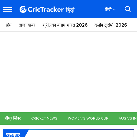
हिंदी
होम
ताजा खबर
श्रीलंका बनाम भारत 2026
दलीप ट्रॉफी 2026
ज
शीघ्र लिंक:
CRICKET NEWS
WOMEN'S WORLD CUP
AUS VS I
सरकार