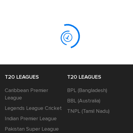
T20 LEAGUES
T20 LEAGUES
Caribbean Premier
BPL (Bangladesh)
League
BBL (Australia)
Legends League Cricket
TNPL (Tamil Nadu)
Indian Premier League
Pakistan Super League