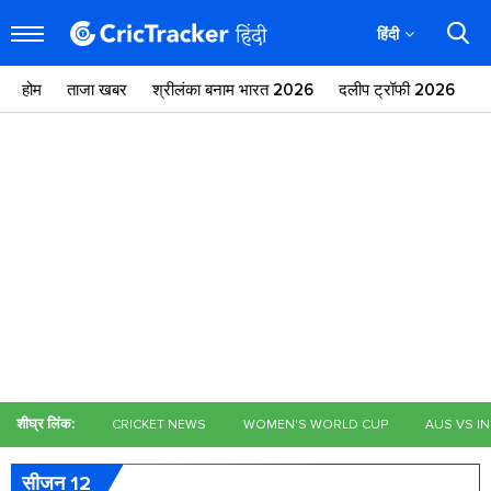
हिंदी
होम
ताजा खबर
श्रीलंका बनाम भारत 2026
दलीप ट्रॉफी 2026
ज
शीघ्र लिंक:
CRICKET NEWS
WOMEN'S WORLD CUP
AUS VS I
सीजन 12