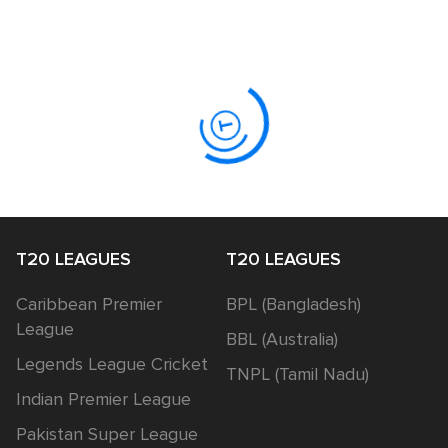
T20 LEAGUES
T20 LEAGUES
Caribbean Premier
BPL (Bangladesh)
League
BBL (Australia)
Legends League Cricket
TNPL (Tamil Nadu)
Indian Premier League
Pakistan Super League