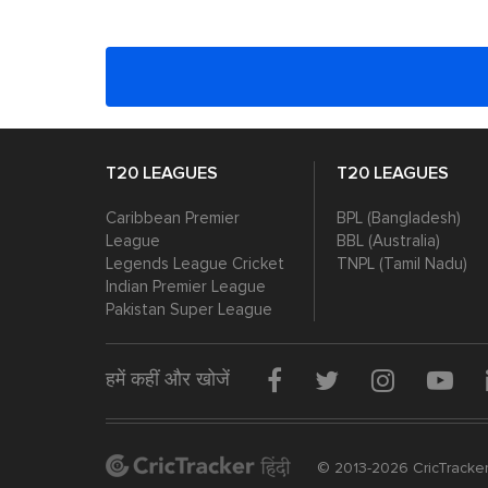
T20 LEAGUES
T20 LEAGUES
Caribbean Premier
BPL (Bangladesh)
League
BBL (Australia)
Legends League Cricket
TNPL (Tamil Nadu)
Indian Premier League
Pakistan Super League
हमें कहीं और खोजें
© 2013-2026 CricTracker P