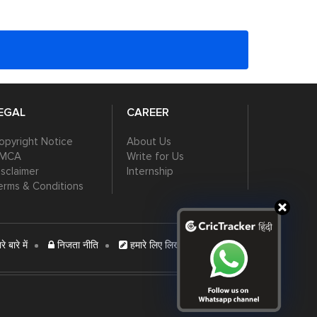
EGAL
CAREER
opyright Notice
About Us
MCA
Write for Us
isclaimer
Internship
erms & Conditions
े बारे में
निजता नीति
हमारे लिए लिखें
विज्ञापन दें