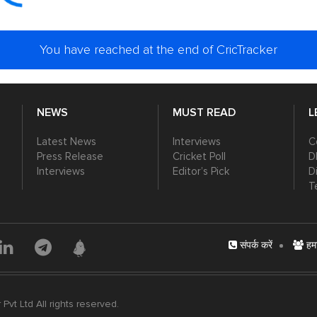
You have reached at the end of CricTracker
NEWS
MUST READ
L
Latest News
Interviews
C
Press Release
Cricket Poll
D
Interviews
Editor’s Pick
D
T
संपर्क करें
हमार
vt Ltd All rights reserved.