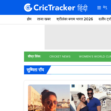
मेनू
होम
ताजा खबर
श्रीलंका बनाम भारत 2026
दलीप ट्
शीघ्र लिंक:
CRICKET NEWS
WOMEN'S WORLD CU
सुष्मिता रॉय