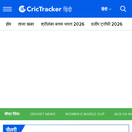
हिंदी
होम
ताजा खबर
श्रीलंका बनाम भारत 2026
दलीप ट्रॉफी 2026
ज
शीघ्र लिंक:
CRICKET NEWS
WOMEN'S WORLD CUP
AUS VS I
सैलरी