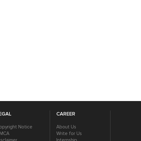
EGAL
CAREER
opyright Notice
About Us
MCA
Write for Us
isclaimer
Internship