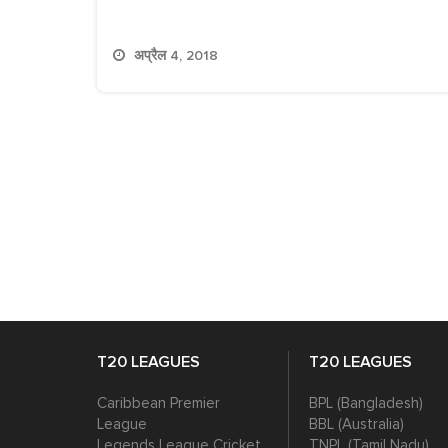
अप्रैल 4, 2018
T20 LEAGUES
T20 LEAGUES
Caribbean Premier
BPL (Bangladesh)
League
BBL (Australia)
Legends League Cricket
TNPL (Tamil Nadu)