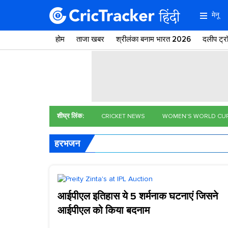
मेनू
होम
ताजा खबर
श्रीलंका बनाम भारत 2026
दलीप ट्
शीघ्र लिंक:
CRICKET NEWS
WOMEN'S WORLD CU
हरभजन
आईपीएल इतिहास ये 5 शर्मनाक घटनाएं जिसने
आईपीएल को किया बदनाम