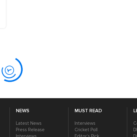
NEWS
MUST READ
L
Latest News
Interviews
C
Press Release
Cricket Poll
D
Interviews
Editor’s Pick
D