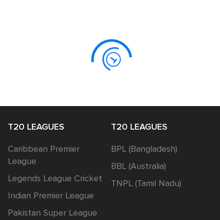
T20 LEAGUES
T20 LEAGUES
Caribbean Premier
BPL (Bangladesh)
League
BBL (Australia)
Legends League Cricket
TNPL (Tamil Nadu)
Indian Premier League
Pakistan Super League