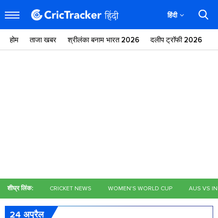
हिंदी
होम
ताजा खबर
श्रीलंका बनाम भारत 2026
दलीप ट्रॉफी 2026
ज
शीघ्र लिंक:
CRICKET NEWS
WOMEN'S WORLD CUP
AUS VS I
24 अप्रैल