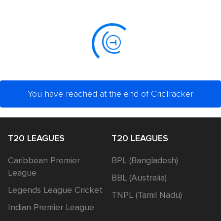
You have reached at the end of CricTracker
T20 LEAGUES
T20 LEAGUES
Caribbean Premier
BPL (Bangladesh)
League
BBL (Australia)
Legends League Cricket
TNPL (Tamil Nadu)
Indian Premier League