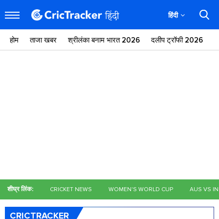
हिंदी
होम
ताजा खबर
श्रीलंका बनाम भारत 2026
दलीप ट्रॉफी 2026
ज
शीघ्र लिंक:
CRICKET NEWS
WOMEN'S WORLD CUP
AUS VS I
CRICTRACKER