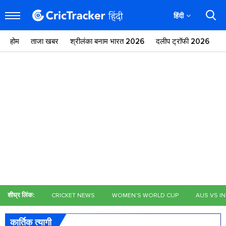
हिंदी
होम
ताजा खबर
श्रीलंका बनाम भारत 2026
दलीप ट्रॉफी 2026
ज
शीघ्र लिंक:
CRICKET NEWS
WOMEN'S WORLD CUP
AUS VS I
कार्तिक त्यागी